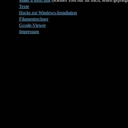
Make a short link
(Kleines Tool nur für mich; selten gepflegt
Texte
Hacks zur Windows-Installation
Filamentrechner
Gcode-Viewer
Impressum